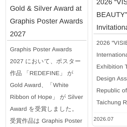
2026 “VI
Gold & Silver Award at
BEAUTY” 
Graphis Poster Awards
Invitation
2027
2026 "VIS
Graphis Poster Awards
Internationa
2027 において、ポスター
Exhibition
作品 「REDEFINE」 が
Design Ass
Gold Award、「White
Republic o
Ribbon of Hope」 が Silver
Taichung R
Award を受賞しました。
2026.07
受賞作品は Graphis Poster