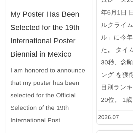
年6月1日
My Poster Has Been
ルクライ
Selected for the 19th
ル」に今年
International Poster
た。 タイム
Biennial in Mexico
30秒、念
I am honored to announce
ング を獲
that my poster has been
目別ランキ
selected for the Official
20位。 1歳
Selection of the 19th
2026.07
International Post