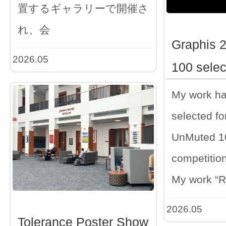
置するギャラリーで開催さ
れ、会
Graphis 
2026.05
100 selec
My work h
selected fo
UnMuted 100
competition
My work “
2026.05
Tolerance Poster Show