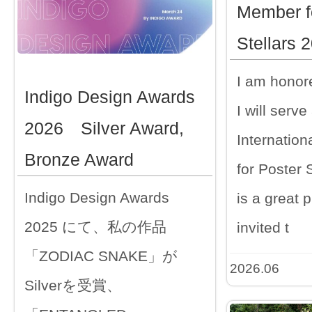
Member f
Stellars 
I am honore
Indigo Design Awards
I will serve
2026 Silver Award,
Internatio
Bronze Award
for Poster S
Indigo Design Awards
is a great p
2025 にて、私の作品
invited t
「ZODIAC SNAKE」が
2026.06
Silverを受賞、