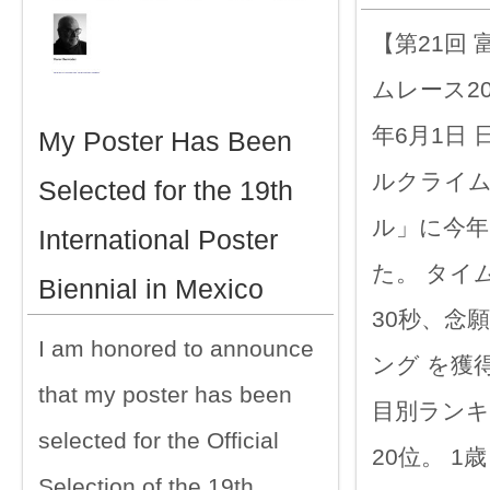
【第21回
ムレース20
年6月1日
My Poster Has Been
ルクライ
Selected for the 19th
ル」に今年
International Poster
た。 タイム
Biennial in Mexico
30秒、念
I am honored to announce
ング を獲
that my poster has been
目別ランキ
selected for the Official
20位。 1歳
Selection of the 19th