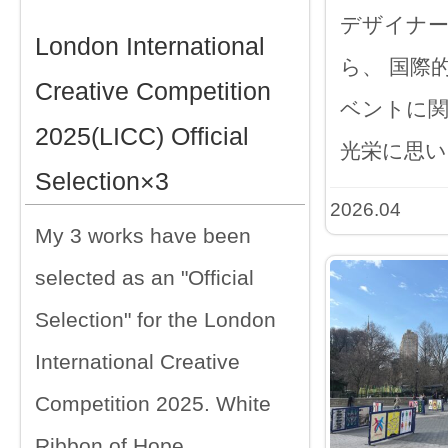
デザイナ
London International
ら、 国際
Creative Competition
ベントに
2025(LICC) Official
光栄に思い
Selection×3
2026.04
My 3 works have been
selected as an "Official
Selection" for the London
International Creative
Competition 2025. White
Ribbon of Hope