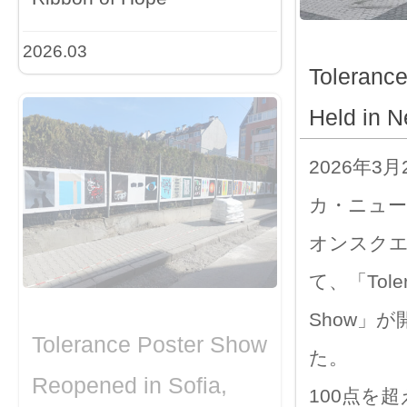
2026.03
Toleranc
Held in N
2026年3
カ・ニュ
オンスク
て、「Tolera
Show」
Tolerance Poster Show
た。
Reopened in Sofia,
100点を