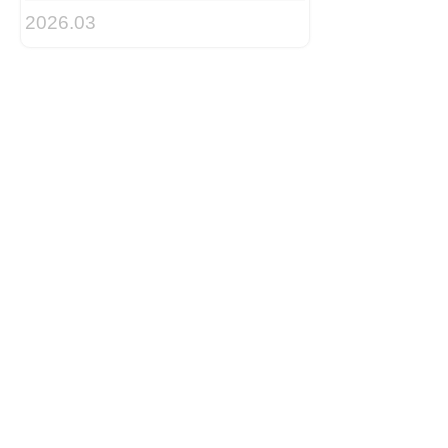
2026.03
2025 Tai
Design As
Internatio
Poster Ex
2026.03