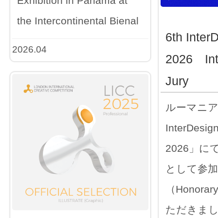
Exhibition in Panama at
the Intercontinental Bienal
6th Inter
2026.04
2026 Int
Jury
ルーマニア
InterDesign
2026」に
として参加
（Honorar
ただきまし