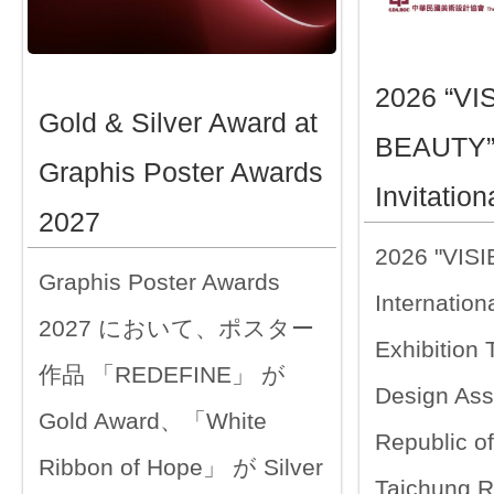
2026 “VI
Gold & Silver Award at
BEAUTY” 
Graphis Poster Awards
Invitation
2027
2026 "VIS
Graphis Poster Awards
Internationa
2027 において、ポスター
Exhibition
作品 「REDEFINE」 が
Design Ass
Gold Award、「White
Republic o
Ribbon of Hope」 が Silver
Taichung R