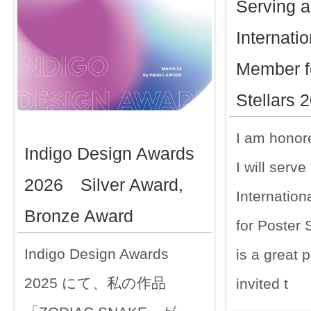
Serving a
Internatio
Member f
Stellars 
I am honore
Indigo Design Awards
I will serve
2026 Silver Award,
Internatio
Bronze Award
for Poster S
Indigo Design Awards
is a great p
2025 にて、私の作品
invited t