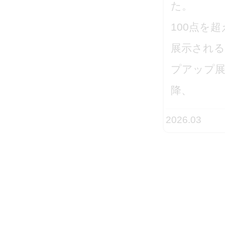
た。
Reopened in Sofia,
100点を
Bulgaria
展示される
プアップ展
2026年2月25日、ブルガリ
降、
ア・ソフィアの国立応用美
術高校「St. Luka」にて、
2026.03
「Tolerance Poster
Show」が開催されまし
た。
約30点のポスターが校外
フェンス沿いに展示され、