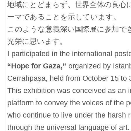
地域にとどまらず、世界全体の良心
ーマであることを示しています。
このような意義深い国際展に参加で
光栄に思います。
I participated in the international post
“Hope for Gaza,”
organized by Istanb
Cerrahpaşa, held from October 15 to 
This exhibition was conceived as an i
platform to convey the voices of the 
who continue to live under the harsh re
through the universal language of art.