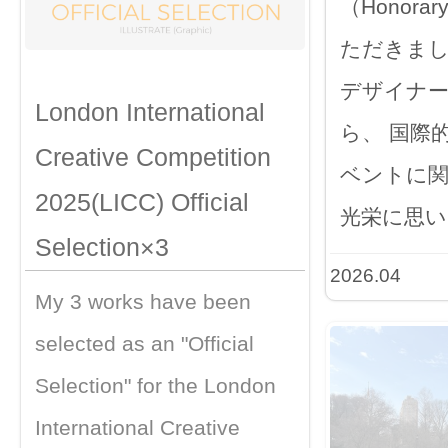
（Honorar
ただきまし
デザイナ
London International
ら、 国際
Creative Competition
ベントに
2025(LICC) Official
光栄に思い
Selection×3
2026.04
My 3 works have been
selected as an "Official
Selection" for the London
International Creative