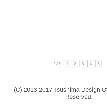
（Cerrahpaşa）主催の国際
ポスター展
「Hope for Gaz
2026.01
1 / 5
1
2
3
4
5
(C) 2013-2017 Tsushima Design Offi
Reserved.