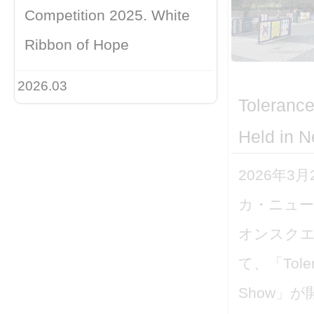
Competition 2025. White
Ribbon of Hope
2026.03
Toleranc
Held in N
2026年3
カ・ニュ
オンスク
て、「Tolera
Show」
Tolerance Poster Show