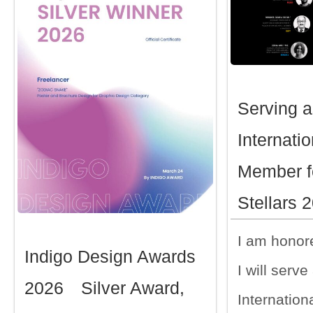
Serving a
Internatio
Member f
Stellars 
I am honore
Indigo Design Awards
I will serve
2026 Silver Award,
Internatio