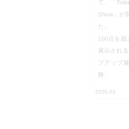
て、「Tolera
Show」
Tolerance Poster Show
た。
Reopened in Sofia,
100点を
Bulgaria
展示される
プアップ展
2026年2月25日、ブルガリ
降、
ア・ソフィアの国立応用美
術高校「St. Luka」にて、
2026.03
「Tolerance Poster
Show」が開催されまし
た。