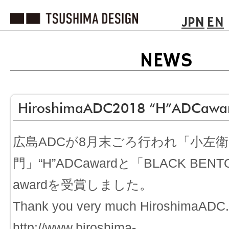
JPN
EN
NEWS
HiroshimaADC2018 “H”ADCawa
広島ADCが8月末ごろ行われ「小左衛
門」“H”ADCawardと「BLACK BENTO
awardを受賞しました。
Thank you very much HiroshimaADC.
http://www.hiroshima-