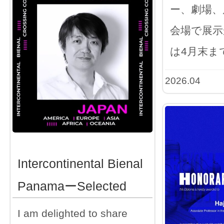
ー、劇場、
会場で展示
は4月末ま
2026.04
Intercontinental Bienal
PanamaーSelected
I am delighted to share