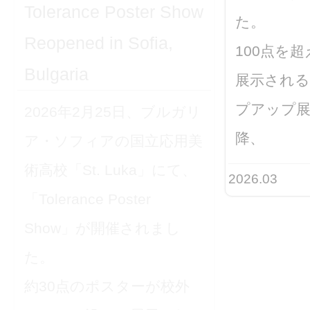
Tolerance Poster Show
た。
Reopened in Sofia,
100点を
Bulgaria
展示される
プアップ展
2026年2月25日、ブルガリ
降、
ア・ソフィアの国立応用美
術高校「St. Luka」にて、
2026.03
「Tolerance Poster
Show」が開催されまし
た。
約30点のポスターが校外