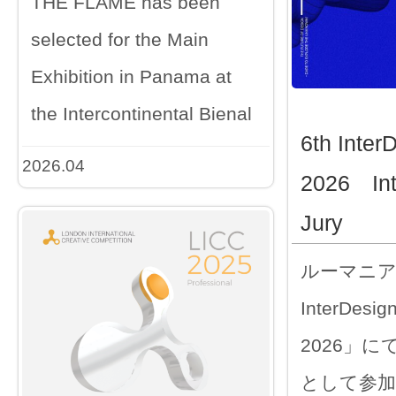
THE FLAME has been
selected for the Main
Exhibition in Panama at
the Intercontinental Bienal
6th Inter
2026.04
2026 Int
Jury
ルーマニア
InterDesign
2026」に
として参加