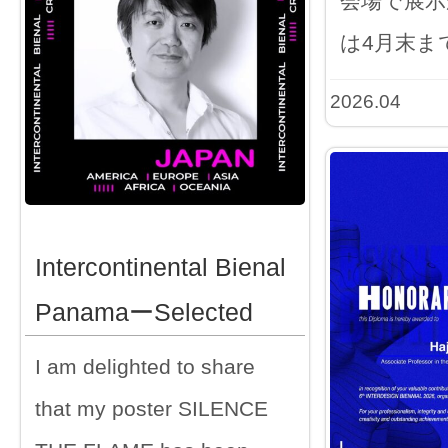
会場で展示
は4月末ま
2026.04
Intercontinental Bienal
PanamaーSelected
I am delighted to share
that my poster SILENCE