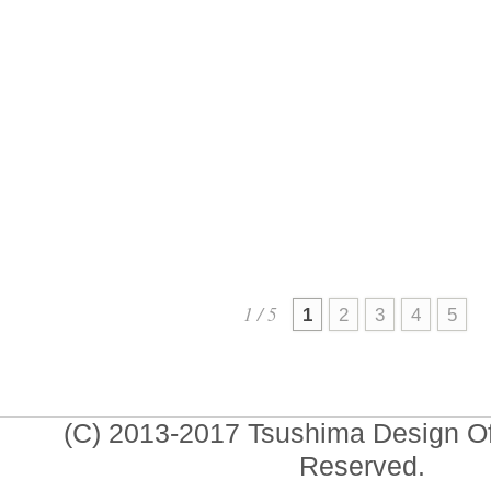
（Cerrahpaşa）主催の国際
ポスター展
「Hope for Gaz
2026.01
1 / 5
1
2
3
4
5
(C) 2013-2017 Tsushima Design Offi
Reserved.