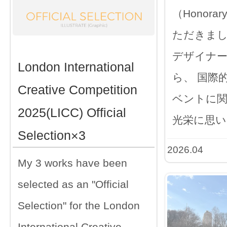
（Honorar
ただきまし
デザイナ
London International
ら、 国際
Creative Competition
ベントに
2025(LICC) Official
光栄に思い
Selection×3
2026.04
My 3 works have been
selected as an "Official
Selection" for the London
International Creative