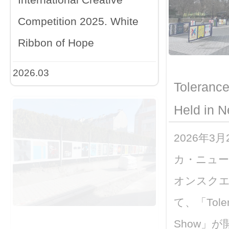
Competition 2025. White
Ribbon of Hope
2026.03
Toleranc
Held in N
2026年3
カ・ニュ
オンスク
て、「Tolera
Show」