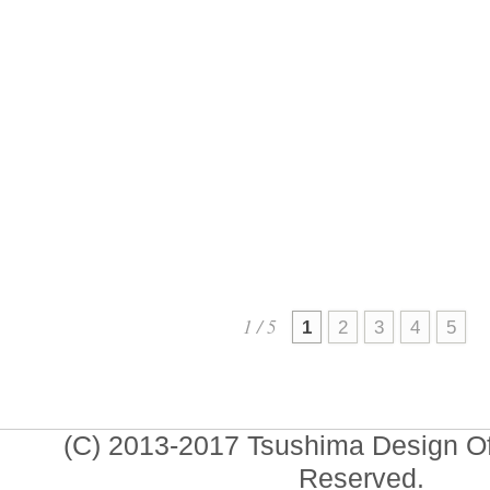
ブール大学
（Cerrahpaşa）主催の国際
ポスター展
「Hope for Gaz
2026.01
1 / 5
1
2
3
4
5
(C) 2013-2017 Tsushima Design Offi
Reserved.