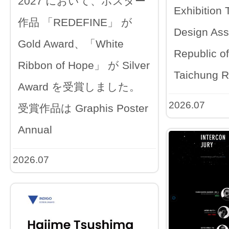
2027 において、ポスター
Exhibition
作品 「REDEFINE」 が
Design Ass
Gold Award、「White
Republic o
Ribbon of Hope」 が Silver
Taichung R
Award を受賞しました。
2026.07
受賞作品は Graphis Poster
Annual
2026.07