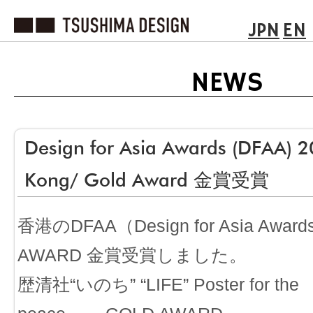
JPN
EN
NEWS
Design for Asia Awards (DFAA) 
Kong/ Gold Award 金賞受賞
香港のDFAA（Design for Asia Awa
AWARD 金賞受賞しました。
歴清社“いのち” “LIFE” Poster for the