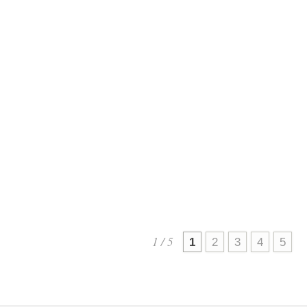
まで、トルコ・イスタン
ブール大学
（Cerrahpaşa）主催の国際
ポスター展
「Hope for Gaz
2026.01
1 / 5
1
2
3
4
5