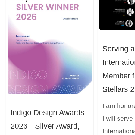
Serving a
Internatio
Member f
Stellars 
I am honore
Indigo Design Awards
I will serve
2026 Silver Award,
Internatio