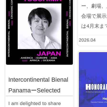
ー、劇場、
会場で展示
は4月末ま
2026.04
Intercontinental Bienal
PanamaーSelected
I am delighted to share