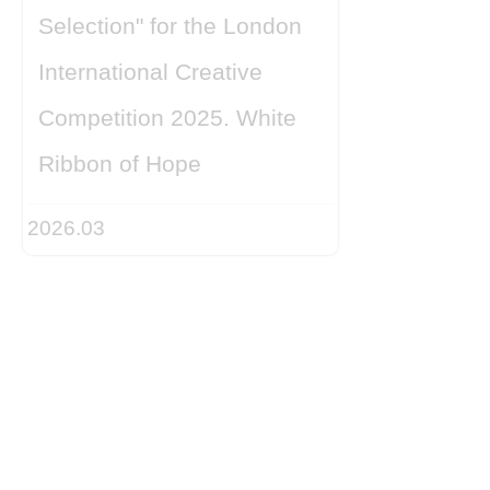
Selection" for the London
International Creative
Competition 2025. White
Ribbon of Hope
2026.03
Toleranc
Held in N
2026年3
カ・ニュ
オンスク