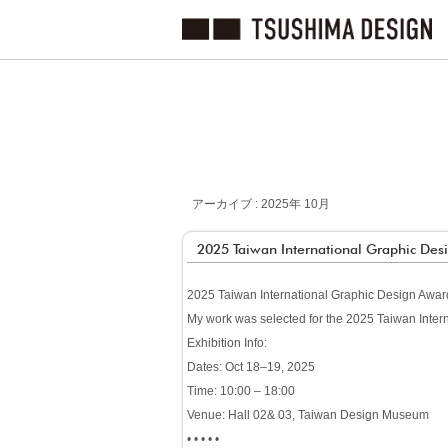
アーカイブ : 2025年 10月
2025 Taiwan International Graphic Des
2025 Taiwan International Graphic
My work was selected for the 2025 Taiwan Inte
Exhibition Info:
Dates: Oct 18–19, 2025
Time: 10:00 – 18:00
Venue: Hall 02& 03, Taiwan Design Museum
• • • • •