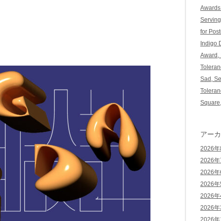
Awards
Serving
for Pos
Indigo
Award,
Toleran
Sad, Se
Toleran
Square,
アーカ
2026
2026
2026
2026
2026
2026
2026