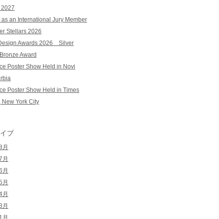
 2027
 as an International Jury Member
ter Stellars 2026
 Design Awards 2026 Silver
 Bronze Award
ce Poster Show Held in Novi
rbia
ce Poster Show Held in Times
 New York City
イブ
年8月
年7月
年6月
年5月
年4月
年3月
年1月