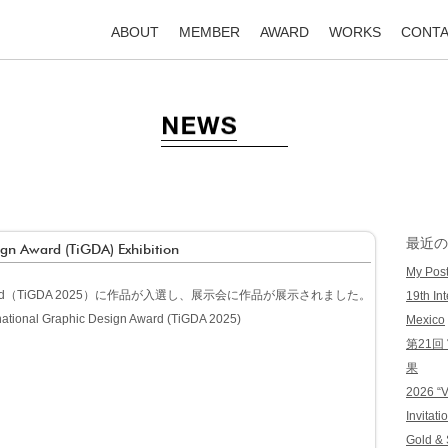
ABOUT
MEMBER
AWARD
WORKS
CONT
最近の
ign Award (TiGDA) Exhibition
My Post
 Design Award（TiGDA 2025）に作品が入選し、展示会に作品が展示されました。
19th Int
rnational Graphic Design Award (TiGDA 2025)
Mexico
第21回
果
2026 “V
Invitati
Gold & 