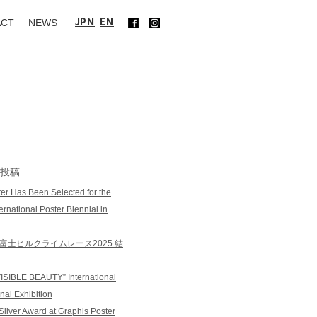
JPN
EN
ACT
NEWS
投稿
er Has Been Selected for the
ernational Poster Biennial in
 富士ヒルクライムレース2025 結
ISIBLE BEAUTY” International
onal Exhibition
Silver Award at Graphis Poster