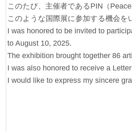
このたび、主催者であるPIN（Peace-lovi
このような国際展に参加する機会を
I was honored to be invited to partic
to August 10, 2025.
The exhibition brought together 86 a
I was also honored to receive a Letter
I would like to express my sincere grat