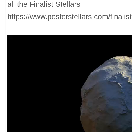
all the Finalist Stellars
https://www.posterstellars.com/finalist
動
画
プ
レ
ー
ヤ
ー