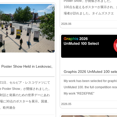
Poster Show」が開催されました。
100点を超えるポスターが展示され、
場者が訪れました。タイムズスクエ
2026.06
 Poster Show Held in Leskovac,
Graphis 2026 UnMuted 100 sel
My work has been selected for graph
5月21日、セルビア・レスコヴァツにて
UnMuted 100. the full competition resu
nce Poster Show」が開催されました。
My work “REDEFINE”
対話と発展のための世界デーにあわ
場に30点のポスターを展示。国連、
2026.05
、欧州連合