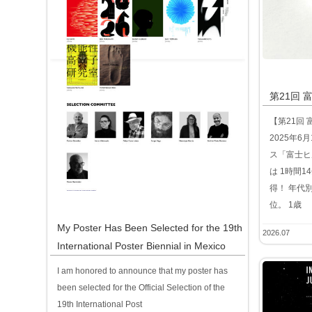
第21回 
【第21回 
2025年
ス「富士ヒ
は 1時間1
得！ 年代
位。 1歳
My Poster Has Been Selected for the 19th
2026.07
International Poster Biennial in Mexico
I am honored to announce that my poster has
been selected for the Official Selection of the
19th International Post