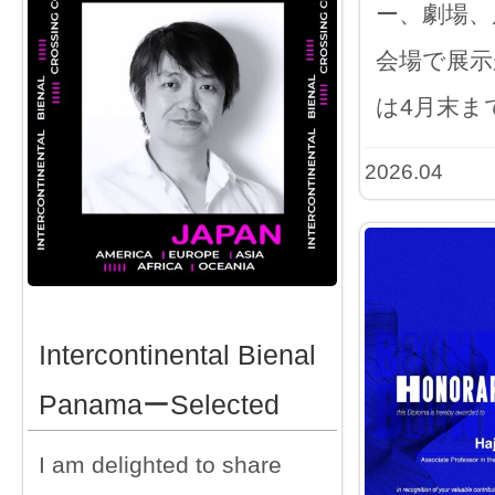
ー、劇場、
会場で展示
は4月末ま
2026.04
Intercontinental Bienal
PanamaーSelected
I am delighted to share