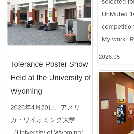
selected fo
UnMuted 100
competition
My work “
2026.05
Tolerance Poster Show
Held at the University of
Wyoming
2026年4月20日、アメリ
カ・ワイオミング大学
（University of Wyoming）